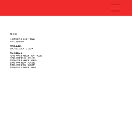
黎卓熙
中國香港乒乓總會二級註冊教練
10年以上教學經驗
獎項或者成績：
個人：前乙組球員，丁組亞軍
學生或學校成績：
屯門區小學女子單打亞軍（兩年）李芷宜
屯門區小學女團冠軍（圓玄小學）
荃灣區小學男團女團冠軍（石鐘山）
荃灣區小學男團亞軍（馬灣基慧）
荃灣區小學女團亞軍（馬灣基慧）
荃灣區小學女子單打冠軍（羅晞文）