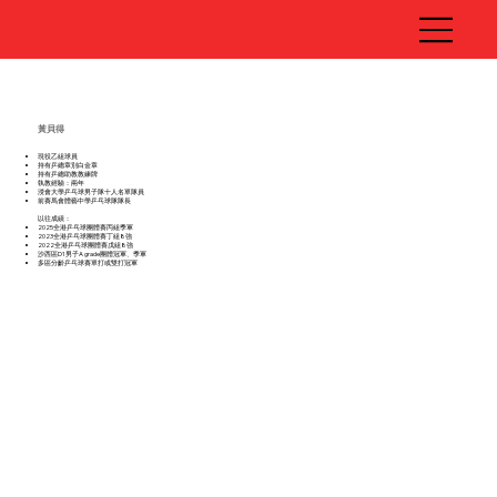
黃貝得
現役乙組球員
持有乒總章別白金章
持有乒總助教教練牌
執教經驗：兩年
浸會大學乒乓球男子隊十人名單隊員
前賽馬會體藝中學乒乓球隊隊長
以往成績：
2025全港乒乓球團體賽丙組季軍
2023全港乒乓球團體賽丁組8強
2022全港乒乓球團體賽戊組8強
沙西區D1男子A grade團體冠軍、季軍
多區分齡乒乓球賽單打或雙打冠軍