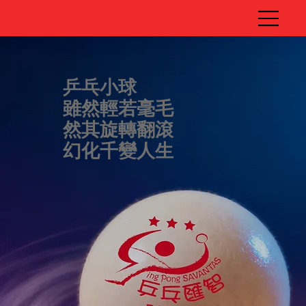
乒乓小球
雖然輕若毫毛
然其旋轉翻滾
幻化千變人生